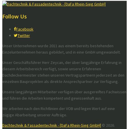
Follow Us
Facebook
Twitter
Unser Unternehmen wurde 2011 aus einem bereits bestehenden
Einzelunternehmen heraus gebildet, und in eine GmbH umgewandelt.
Unser Geschäftsführer Herr Zeycan, der über langjährige Erfahrung in
diesem Arbeitsbereich verfügt, sowie unsere Erfahrenen
Dachdeckermeister stehen unseren Vertragspartnern jederzeit an den
einzelnen Bauprojekten als direkte Ansprechpartner zur Verfügung.
Unsere langjährigen Mitarbeiter verfügen über ausgereiftes Fachwissen
und führen die Arbeiten kompetent und gewissenhaft aus.
Wir arbeiten nach den Richtlinien der VOB und legen Wert auf eine
zügige Abarbeitung unserer Aufträge.
Dachtechnik & Fassadentechnik - [DaFa Rhein-Sieg GmbH]
© 2026.